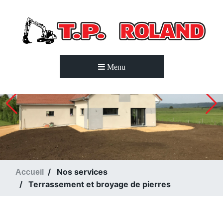
Accueil
Terrassement
Menu
et broyage de
pierres
Aménagement
paysager
Démolition
Assainissement
Nos services
Accueil
/ VRD
Terrassement et broyage de pierres
Déneigement
Transport de