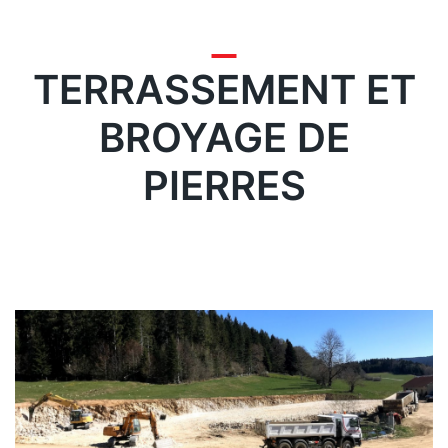
marchandise et
d'engins
TERRASSEMENT ET
Contact
BROYAGE DE
PIERRES