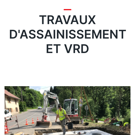
marchandise et
d'engins
TRAVAUX
Contact
D'ASSAINISSEMENT
ET VRD