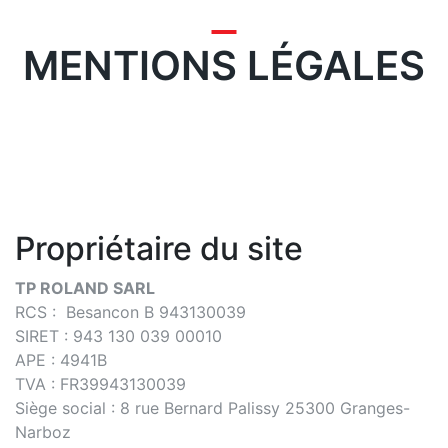
marchandise et
d'engins
MENTIONS LÉGALES
Contact
Propriétaire du site
TP ROLAND SARL
RCS : Besancon B 943130039
SIRET :
943 130 039 00010
APE : 4941B
TVA : FR39943130039
Siège social : 8 rue Bernard Palissy 25300 Granges-
Narboz