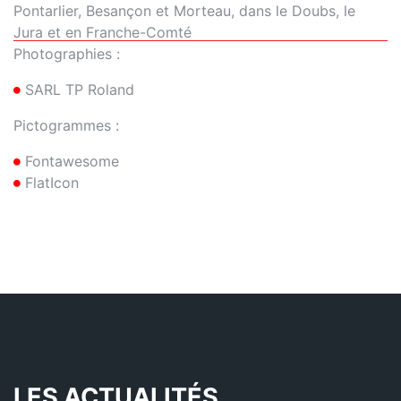
Pontarlier, Besançon et Morteau, dans le Doubs, le
Jura et en Franche-Comté
Photographies :
SARL TP Roland
Pictogrammes :
Fontawesome
FlatIcon
LES ACTUALITÉS